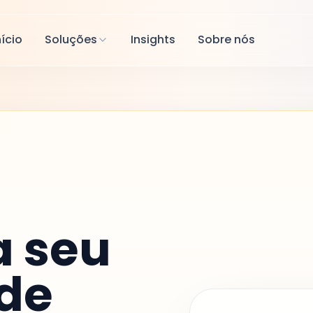
nício
Soluções
Insights
Sobre nós
 seu
 de