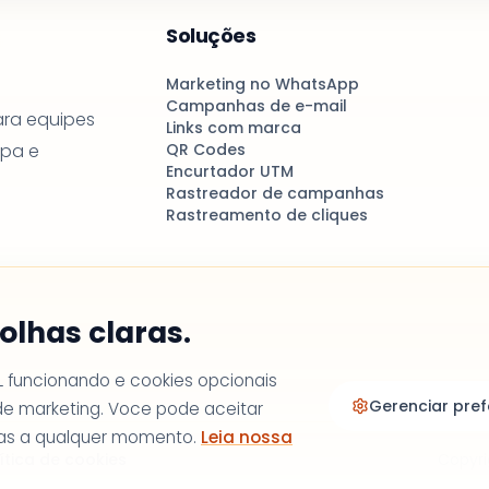
Soluções
Marketing no WhatsApp
Campanhas de e-mail
ara equipes
Links com marca
mpa e
QR Codes
Encurtador UTM
Rastreador de campanhas
Rastreamento de cliques
olhas claras.
 funcionando e cookies opcionais
Gerenciar pref
de marketing. Voce pode aceitar
cias a qualquer momento.
Leia nossa
ítica de cookies
Copyri