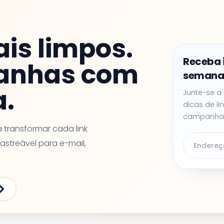
ais limpos.
Receba 
anhas com
seman
a.
Junte-se a
dicas de li
campanha
 transformar cada link
astreável para e-mail,