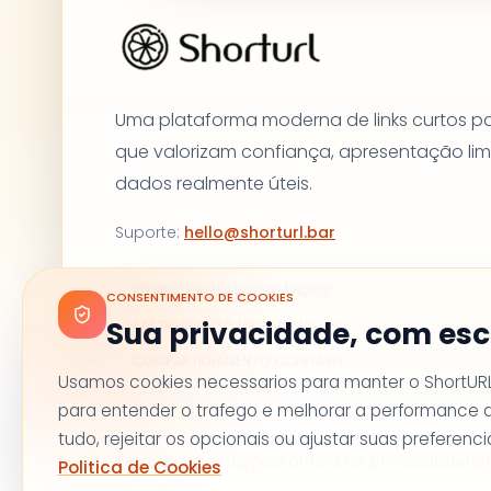
Uma plataforma moderna de links curtos p
que valorizam confiança, apresentação li
dados realmente úteis.
Suporte
:
hello@shorturl.bar
REDIRECIONAMENTOS RÁPIDOS
CONSENTIMENTO DE COOKIES
Sua privacidade, com esc
RASTREAMENTO DE CAMPANHAS
COMPARTILHAMENTO CONFIÁVEL
Usamos cookies necessarios para manter o ShortURL
para entender o trafego e melhorar a performance 
tudo, rejeitar os opcionais ou ajustar suas preferen
Termos e condições
Política de privacidade
Pol
Politica de Cookies