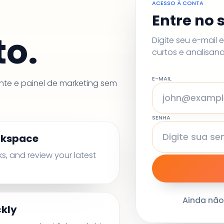
ACESSO À CONTA
Entre no 
o.
Digite seu e-mail 
curtos e analisa
E-MAIL
nte e painel de marketing sem
SENHA
rkspace
ks, and review your latest
Ainda nã
ckly