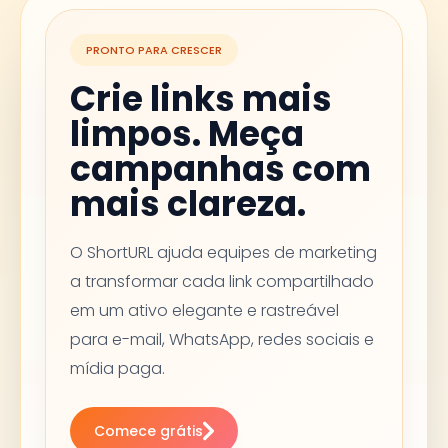
da API do WhatsApp Business, links
curtos são especialmente valiosos
PRONTO PARA CRESCER
porque a API não fornece dados de
Crie links mais
cliques por destinatário - o
rastreamento do link curto preenche
limpos. Meça
essa lacuna.
campanhas com
mais clareza.
O ShortURL ajuda equipes de marketing
a transformar cada link compartilhado
em um ativo elegante e rastreável
para e-mail, WhatsApp, redes sociais e
mídia paga.
Comece grátis