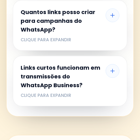
geração de prévias.
Sim. O ShortURL.bar suporta domínios
Quantos links posso criar
curtos personalizados para que seus
para campanhas do
links apareçam como sua-
WhatsApp?
marca.link/slug em vez de um
domínio genérico. Links com marca
CLIQUE PARA EXPANDIR
geram mais confiança e tipicamente
recebem 39% mais cliques.
O plano gratuito do ShortURL.bar
Links curtos funcionam em
permite criar links sem cartão de
transmissões do
crédito (links gratuitos expiram em 5
WhatsApp Business?
dias). Planos pagos incluem links
permanentes, domínios
CLIQUE PARA EXPANDIR
personalizados, rastreamento
ilimitado de cliques e agrupamento de
Sim. Links curtos funcionam de forma
campanhas.
idêntica em listas de transmissão do
WhatsApp Business. Para campanhas