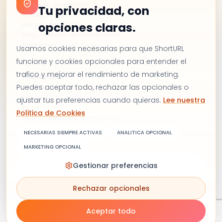
Enlaces de marca
Tu privacidad, con
Códigos QR
Acortador UTM
opciones claras.
Seguimiento de campañas
Seguimiento de clics
Usamos cookies necesarias para que ShortURL
funcione y cookies opcionales para entender el
trafico y mejorar el rendimiento de marketing.
Recursos
Puedes aceptar todo, rechazar las opcionales o
Precios
ajustar tus preferencias cuando quieras.
Lee nuestra
Blog
Politica de Cookies
Seguimiento de campañas
Alternativa a Bitly
NECESARIAS SIEMPRE ACTIVAS
ANALITICA OPCIONAL
Contáctanos
MARKETING OPCIONAL
Gestionar preferencias
Términos y condiciones
Política de privacidad
Rechazar opcionales
Política de cookies
Copyright © 2026 Shorturl. Todos los derechos
reservados.
Aceptar todo