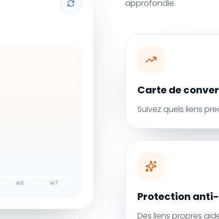
approfondie.
Carte de conver
Suivez quels liens pr
W
6
W
7
Protection ant
Des liens propres aide