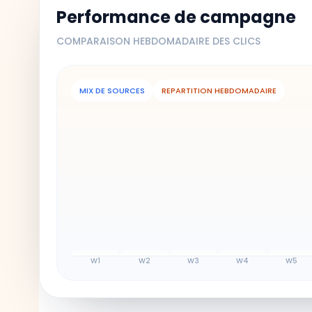
Performance de campagne
COMPARAISON HEBDOMADAIRE DES CLICS
MIX DE SOURCES
REPARTITION HEBDOMADAIRE
W
1
W
2
W
3
W
4
W
5