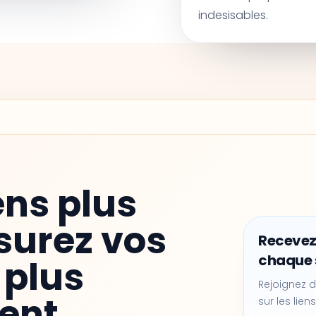
indesisables.
ens plus
surez vos
Recevez
chaque
plus
Rejoignez d
ent.
sur les liens