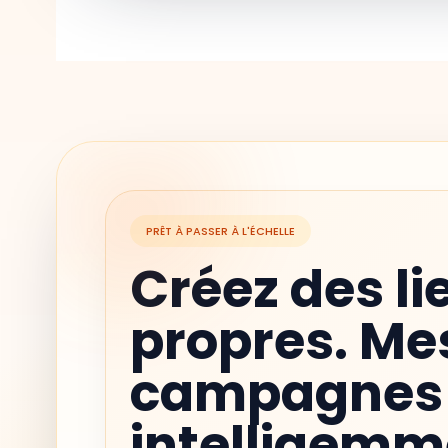
PRÊT À PASSER À L'ÉCHELLE
Créez des li
propres. Me
campagnes 
intelligemm