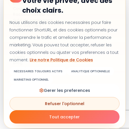
Votre vie privee, avec des
Liens de marque
Codes QR
choix clairs.
Raccourcisseur UTM
Suivi de campagne
Nous utilisons des cookies necessaires pour faire
Suivi des clics
fonctionner ShortURL, et des cookies optionnels pour
comprendre le trafic et ameliorer la performance
Ressources
marketing. Vous pouvez tout accepter, refuser les
cookies optionnels ou ajuster vos preferences a tout
Tarifs
moment.
Lire notre Politique de Cookies
Blog
Suivi de campagne
NECESSAIRES TOUJOURS ACTIFS
ANALYTIQUE OPTIONNELLE
Alternative à Bitly
Nous contacter
MARKETING OPTIONNEL
Gerer les preferences
Refuser l'optionnel
Conditions générales
Politique de confidentialité
Politique de cookies
Copyright © 2026 Shorturl. Tous droits réservés.
Tout accepter