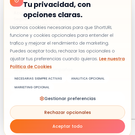
Enlaces de marca
Tu privacidad, con
Códigos QR
Acortador UTM
opciones claras.
Seguimiento de campañas
Seguimiento de clics
Usamos cookies necesarias para que ShortURL
funcione y cookies opcionales para entender el
trafico y mejorar el rendimiento de marketing.
Recursos
Puedes aceptar todo, rechazar las opcionales o
Precios
ajustar tus preferencias cuando quieras.
Lee nuestra
Blog
Politica de Cookies
Seguimiento de campañas
Alternativa a Bitly
NECESARIAS SIEMPRE ACTIVAS
ANALITICA OPCIONAL
Contáctanos
MARKETING OPCIONAL
Gestionar preferencias
Términos y condiciones
Política de privacidad
Rechazar opcionales
Política de cookies
Copyright © 2026 Shorturl. Todos los derechos
reservados.
Aceptar todo